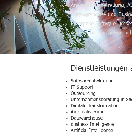
Anwendungsbetreuung, Au
Datawarehouse und Busines
Enterprise Software Umse
sind sie bei uns genau rich
Dienstleistungen 
Softwareentwicklung
IT Support​​
Outsourcing
Unternehmensberatung in Sa
Digitale Transformation​
Automatisierung
Datawarehouse
Business Intelligence
Artificial Intelligence